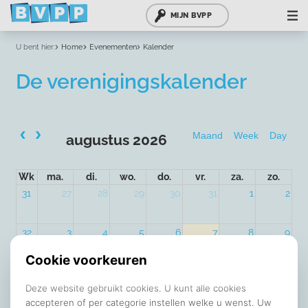
MIJN BVPP
U bent hier:
Home
Evenementen
Kalender
De verenigingskalender
Maand
Week
Day
augustus 2026
Wk
ma.
di.
wo.
do.
vr.
za.
zo.
31
27
28
29
30
31
1
2
32
3
4
5
6
7
8
9
33
10
11
12
13
14
15
16