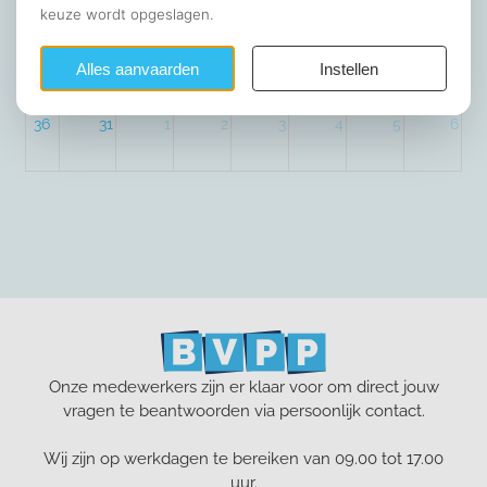
34
17
18
19
20
21
22
23
35
24
25
26
27
28
29
30
36
31
1
2
3
4
5
6
Onze medewerkers zijn er klaar voor om direct jouw
vragen te beantwoorden via persoonlijk contact.
Wij zijn op werkdagen te bereiken van 09.00 tot 17.00
uur.