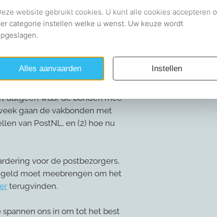
lle gang. Er zijn nu een aantal
len nu concreet gemaakt.
met datgeen waar de bonden mee
 week gaan de vakbonden met
llen van PostNL, en (2) hoe nu
ardering voor de postbezorgers,
elf geld moet meebrengen om het
er
terugvinden.
 spannen ons in om tot het best