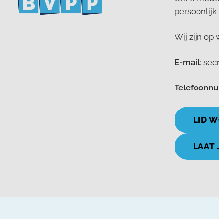
persoonlijk 
Wij zijn op
E-mail
: sec
Telefoonn
LID 
LAAT 
© 2026
Bond van Post Personeel