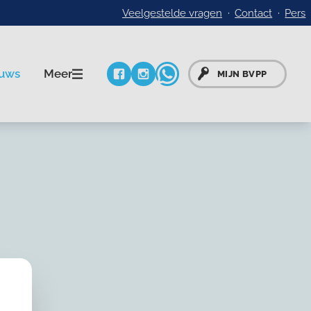
Veelgestelde vragen
Contact
Pers
Meer
uws
MIJN BVPP