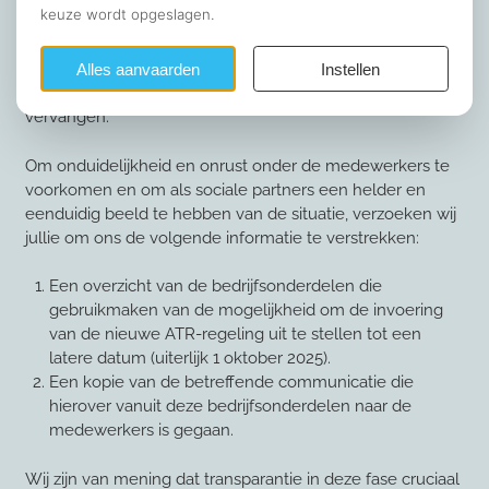
regeling per 1 juli jl. is uitgesteld. Dit sluit aan bij de door
PostNL geboden mogelijkheid om, onder voorwaarden,
de oude regeling tijdelijk te handhaven voor
werktijdregelingen die uiterlijk 1 oktober 2025 worden
vervangen.
Om onduidelijkheid en onrust onder de medewerkers te
voorkomen en om als sociale partners een helder en
eenduidig beeld te hebben van de situatie, verzoeken wij
jullie om ons de volgende informatie te verstrekken:
Een overzicht van de bedrijfsonderdelen die
gebruikmaken van de mogelijkheid om de invoering
van de nieuwe ATR-regeling uit te stellen tot een
latere datum (uiterlijk 1 oktober 2025).
Een kopie van de betreffende communicatie die
hierover vanuit deze bedrijfsonderdelen naar de
medewerkers is gegaan.
Wij zijn van mening dat transparantie in deze fase cruciaal