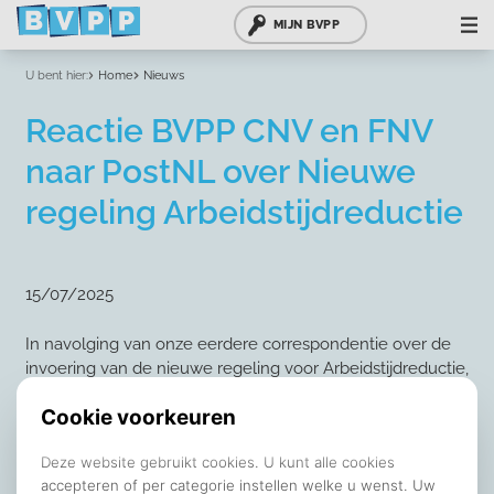
MIJN BVPP
U bent hier:
Home
Nieuws
Reactie BVPP CNV en FNV
naar PostNL over Nieuwe
regeling Arbeidstijdreductie
15/07/2025
In navolging van onze eerdere correspondentie over de
invoering van de nieuwe regeling voor Arbeidstijdreductie,
komen wij als gezamenlijke vakbonden (BVPP, CNV en
FNV) met een verzoek om nadere informatie.
Vanuit onze achterban ontvangen wij signalen dat op
diverse bedrijfsonderdelen de invoering van de nieuwe