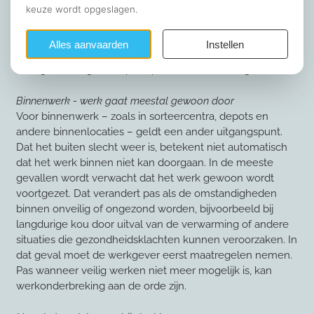
bent. Is er sprake van een direct en reëel veiligheidsrisico
en kan dat niet meteen worden opgelost, dan mag het
werk tijdelijk worden onderbroken. Meld dit altijd bij je
leidinggevende. In zo’n situatie ligt het risico bij de
werkgever en geldt in principe loondoorbetaling.
Binnenwerk - werk gaat meestal gewoon door
Voor binnenwerk – zoals in sorteercentra, depots en
andere binnenlocaties – geldt een ander uitgangspunt.
Dat het buiten slecht weer is, betekent niet automatisch
dat het werk binnen niet kan doorgaan. In de meeste
gevallen wordt verwacht dat het werk gewoon wordt
voortgezet. Dat verandert pas als de omstandigheden
binnen onveilig of ongezond worden, bijvoorbeeld bij
langdurige kou door uitval van de verwarming of andere
situaties die gezondheidsklachten kunnen veroorzaken. In
dat geval moet de werkgever eerst maatregelen nemen.
Pas wanneer veilig werken niet meer mogelijk is, kan
werkonderbreking aan de orde zijn.