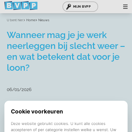
MIJN BVPP
U bent hier:
Home
Nieuws
Wanneer mag je je werk
neerleggen bij slecht weer –
en wat betekent dat voor je
loon?
06/01/2026
Buitenwerk - veiligheid gaat voor
Voor medewerkers die buiten werken, kunnen
weersomstandigheden direct invloed hebben op de
veiligheid. Bij ernstige gladheid, sneeuw of aanhoudende
kou kan het werk onveilig worden, ook als je voorzichtig