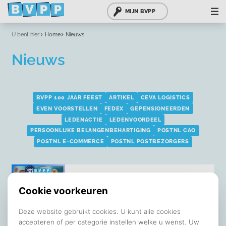
MIJN BVPP
U bent hier:
Home
Nieuws
Nieuws
BVPP 100 JAAR FEEST
ARTIKEL
CEVA LOGISTICS
EVEN VOORSTELLEN
FEDEX
GEPENSIONEERDEN
LEDENACTIE
LEDENVOORDEEL
PERSOONLIJKE BELANGENBEHARTIGING
POSTNL CAO
POSTNL E-COMMERCE
POSTNL POSTBEZORGERS
Profiteer van de BVPP-
collectiviteitskorting op je
aanvullende zorgverzekering!
Geplaatst: 25 november 2025